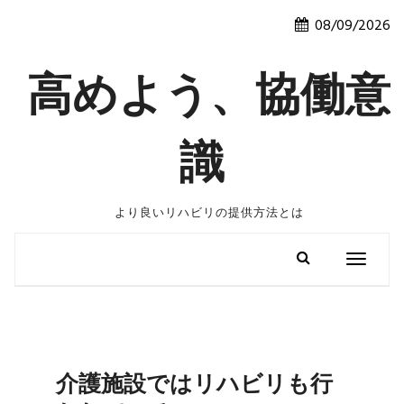
Skip
08/09/2026
to
content
高めよう、協働意
識
より良いリハビリの提供方法とは
Toggle
navigatio
介護施設ではリハビリも行