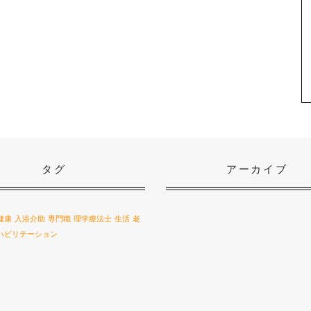
タグ
アーカイブ
健康
入浴介助
専門職
理学療法士
生活
老
ハビリテーション